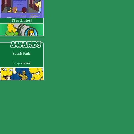
[Plus d'infos]
South Park
Stop
ennui