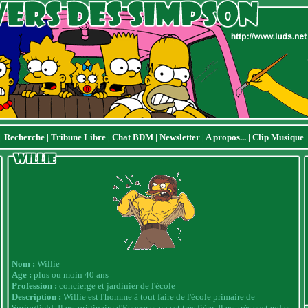
|
Recherche
|
Tribune Libre
|
Chat BDM
|
Newsletter
|
A propos...
|
Clip Musique
Nom :
Willie
Age :
plus ou moin 40 ans
Profession :
concierge et jardinier de l'école
Description :
Willie est l'homme à tout faire de l'école primaire de
Springfield. Il est originaire d'Ecosse et en est très fière. Il est très costaud et