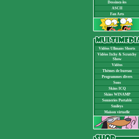
Dessinez-les
ASCII
Fan Arts
Vidéos Ullmans Shorts
Vidéos Itchy & Scratchy
Show
Vidéos
Thèmes de bureau
Programmes divers
Sons
Skins ICQ
Skins WINAMP
Sonneries Portable
Smileys
Maison virtuelle