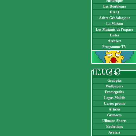
Historique
Les Doubleurs
F.A.Q
Arbre Généalogique
La Maison
Les Mutants de l'espace
Listes
Archives
Programme TV
Grabpics
Wallpapers
Framegrabs
Logos Mobile
Cartes promo
Articles
Grimaces
Ullmans Shorts
Evolutions
Avatars