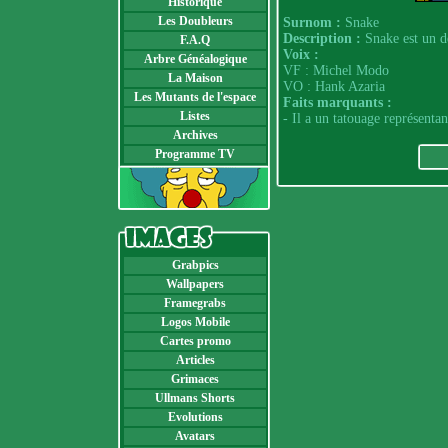
Historique
Les Doubleurs
Surnom :
Snake
Description :
Snake est un de
F.A.Q
Voix :
Arbre Généalogique
VF : Michel Modo
La Maison
VO : Hank Azaria
Les Mutants de l'espace
Faits marquants :
Listes
- Il a un tatouage représentan
Archives
Programme TV
Grabpics
Wallpapers
Framegrabs
Logos Mobile
Cartes promo
Articles
Grimaces
Ullmans Shorts
Evolutions
Avatars