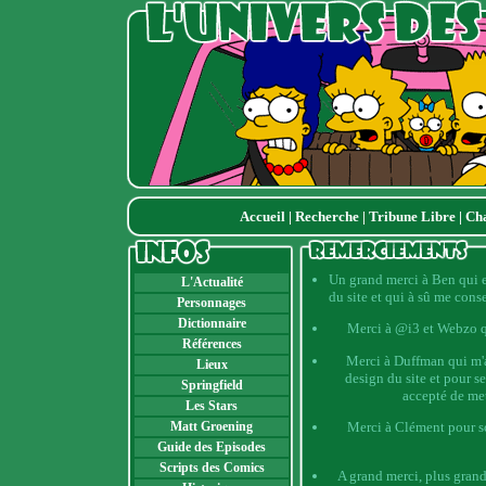
Accueil
|
Recherche
|
Tribune Libre
|
Ch
Un grand merci à Ben qui es
L'Actualité
du site et qui à sû me cons
Personnages
Dictionnaire
Merci à @i3 et Webzo qu
Références
Merci à Duffman qui m'
Lieux
design du site et pour s
Springfield
accepté de mett
Les Stars
Merci à Clément pour s
Matt Groening
Guide des Episodes
Scripts des Comics
A grand merci, plus grand