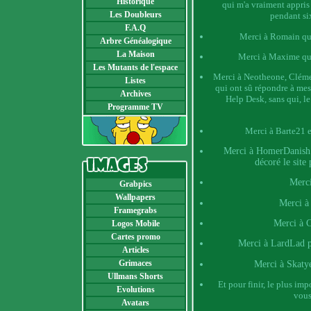
Historique
qui m'a vraiment appris 
Les Doubleurs
pendant six
F.A.Q
Merci à Romain qui
Arbre Généalogique
La Maison
Merci à Maxime qui 
Les Mutants de l'espace
Merci à Neotheone, Clémen
Listes
qui ont sû répondre à mes 
Archives
Help Desk, sans qui, le
Programme TV
Merci à Barte21 e
Merci à HomerDanish p
décoré le site
Merci
Grabpics
Wallpapers
Merci à
Framegrabs
Merci à 
Logos Mobile
Cartes promo
Merci à LardLad p
Articles
Grimaces
Merci à Skatye
Ullmans Shorts
Et pour finir, le plus imp
Evolutions
vous,
Avatars