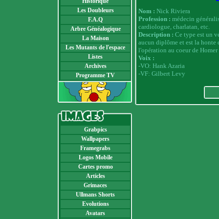
Historique
Les Doubleurs
Nom :
Nick Riviera
Profession :
médecin généralist
F.A.Q
cardiologue, charlatan, etc.
Arbre Généalogique
Description :
Ce type est un vé
La Maison
aucun diplôme et est la honte d
Les Mutants de l'espace
l'opération au coeur de Homer 
Listes
Voix :
-VO: Hank Azaria
Archives
-VF: Gilbert Levy
Programme TV
Grabpics
Wallpapers
Framegrabs
Logos Mobile
Cartes promo
Articles
Grimaces
Ullmans Shorts
Evolutions
Avatars