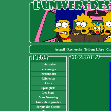
Accueil
|
Recherche
|
Tribune Libre
|
Ch
L'Actualité
Personnages
Dictionnaire
Références
Lieux
Springfield
Les Stars
Matt Groening
Guide des Episodes
Scripts des Comics