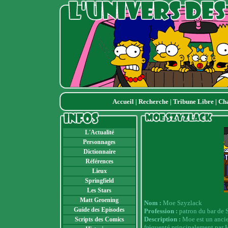
Accueil
|
Recherche
|
Tribune Libre
|
Ch
L'Actualité
Personnages
Dictionnaire
Références
Lieux
Springfield
Les Stars
Matt Groening
Nom :
Moe Szyzlack
Guide des Episodes
Profession :
patron du bar de S
Description :
Moe est un ancie
Scripts des Comics
fréquenté principalement par H