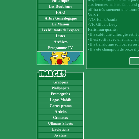
Historique
aux femmes mais ne fait aussi pas
Les Doubleurs
offrira très rarement une tourné
F.A.Q
Voix :
Arbre Généalogique
-VO: Hank Azaria
La Maison
-VF: Gilbert Levy
Faits marquants :
Les Mutants de l'espace
- Il a subit une chirurgie esth
Listes
- Il est sortit avec une march
Archives
- Il a transformé son bar en res
Programme TV
- Il a été champion de boxe il 
Grabpics
Wallpapers
Framegrabs
Logos Mobile
Cartes promo
Articles
Grimaces
Ullmans Shorts
Evolutions
Avatars