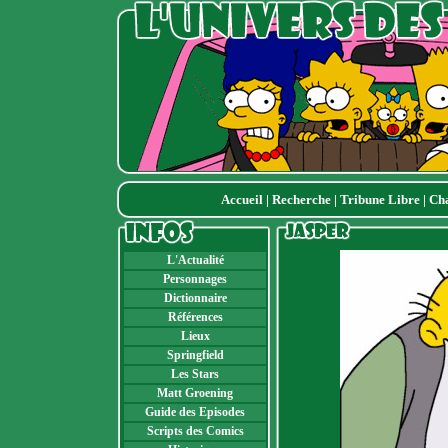
Accueil
|
Recherche
|
Tribune Libre
|
Ch
L'Actualité
Personnages
Dictionnaire
Références
Lieux
Springfield
Les Stars
Matt Groening
Guide des Episodes
Scripts des Comics