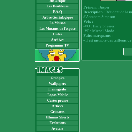
Historique
Les Doubleurs
Prénom :
Jasper
F.A.Q
Description :
Résident de la ma
d'Abraham Simpson.
Arbre Généalogique
Voix :
La Maison
-VO : Harry Shearer
Les Mutants de l'espace
-VF : Michel Modo
Listes
Faits marquants :
Archives
- Il est membre des tailleurs de 
Programme TV
Grabpics
Wallpapers
Framegrabs
Logos Mobile
Cartes promo
Articles
Grimaces
Ullmans Shorts
Evolutions
Avatars