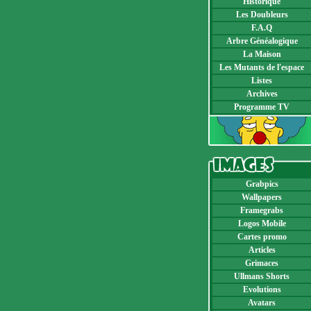
Historique
Les Doubleurs
F.A.Q
Arbre Généalogique
La Maison
Les Mutants de l'espace
Listes
Archives
Programme TV
Grabpics
Wallpapers
Framegrabs
Logos Mobile
Cartes promo
Articles
Grimaces
Ullmans Shorts
Evolutions
Avatars