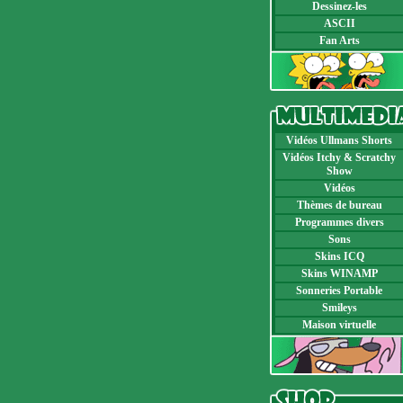
Dessinez-les
ASCII
Fan Arts
Vidéos Ullmans Shorts
Vidéos Itchy & Scratchy
Show
Vidéos
Thèmes de bureau
Programmes divers
Sons
Skins ICQ
Skins WINAMP
Sonneries Portable
Smileys
Maison virtuelle