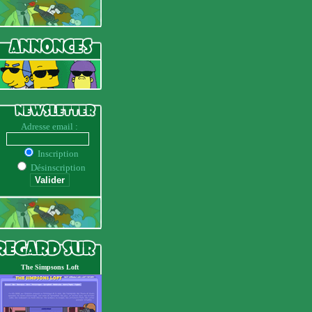
Adresse email :
Inscription
Désinscription
The Simpsons Loft