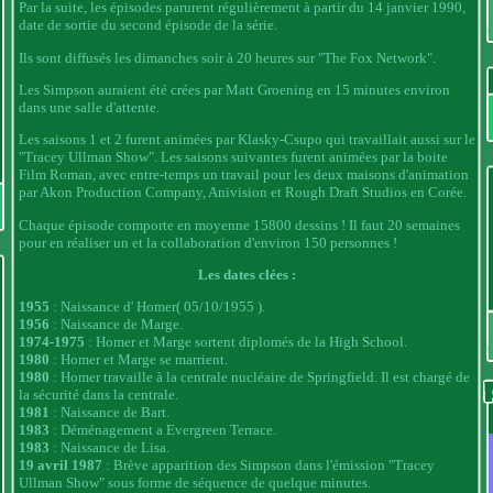
Par la suite, les épisodes parurent régulièrement à partir du 14 janvier 1990,
date de sortie du second épisode de la série.
Ils sont diffusés les dimanches soir à 20 heures sur "The Fox Network".
Les Simpson auraient été crées par Matt Groening en 15 minutes environ
dans une salle d'attente.
Les saisons 1 et 2 furent animées par Klasky-Csupo qui travaillait aussi sur le
"Tracey Ullman Show". Les saisons suivantes furent animées par la boite
Film Roman, avec entre-temps un travail pour les deux maisons d'animation
par Akon Production Company, Anivision et Rough Draft Studios en Corée.
Chaque épisode comporte en moyenne 15800 dessins ! Il faut 20 semaines
pour en réaliser un et la collaboration d'environ 150 personnes !
Les dates clées :
1955
: Naissance d' Homer( 05/10/1955 ).
1956
: Naissance de Marge.
1974-1975
: Homer et Marge sortent diplomés de la High School.
1980
: Homer et Marge se marrient.
1980
: Homer travaille à la centrale nucléaire de Springfield. Il est chargé de
la sécurité dans la centrale.
1981
: Naissance de Bart.
1983
: Déménagement a Evergreen Terrace.
1983
: Naissance de Lisa.
19 avril 1987
: Brève apparition des Simpson dans l'émission "Tracey
Ullman Show" sous forme de séquence de quelque minutes.