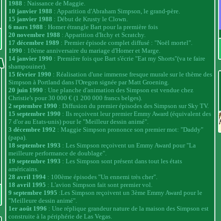
1988
: Naissance de Maggie.
10 janvier 1988
: Apparition d'Abraham Simpson, le grand-père.
15 janvier 1988
: Début de Krusty le Clown.
6 mars 1988
: Homer étrangle Bart pour la première fois
20 novembre 1988
: Apparition d'Itchy et Scratchy.
17 décembre 1989
: Premier épisode complet diffusé : "Noël mortel".
1990
: 10ème anniversaire du mariage d'Homer et Marge.
14 janvier 1990
: Première fois que Bart s'écrie "Eat my Shorts"(va te faire
shampouiner).
15 février 1990
: Réalisation d'une immense fresque murale sur le thème des
Simpson à Portland dans l'Oregon signée par Matt Groening.
20 juin 1990
: Une planche d'animation des Simpson est vendue chez
Christie's pour 30 000 € (1 200 000 francs belges).
2 septembre 1990
: Diffusion du premier épisodes des Simpson sur Sky TV.
15 septembre 1990
: Ils reçoivent leur premier Emmy Award (équivalent des
7 d'or au Etats-unis) pour le "Meilleur dessin animé".
3 décembre 1992
: Maggie Simpson prononce son premier mot: "Daddy"
(papa).
18 septembre 1993
: Les Simpson reçoivent un Emmy Award pour "La
meilleure performance de doublage".
19 septembre 1993
: Les Simpson sont présent dans tout les états
américains.
28 avril 1994
: 100ème épisodes "Un ennemi très cher".
18 avril 1995
: L'avion Simpson fait sont premier vol.
9 septembre 1995
:Les Simpson reçoivent un 3ème Emmy Award pour le
"Meilleure dessin animé".
1er août 1996
: Une réplique grandeur nature de la maison des Simpson est
construite à la périphérie de Las Vegas.