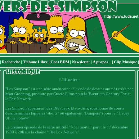
|
Recherche
|
Tribune Libre
|
Chat BDM
|
Newsletter
|
A propos...
|
Clip Musique
L'Histoire :
"Les Simpson" est une série américaine télévisée de dessins animés créée par
Matt Groening, produite par Gracie Films pour la Twentieth Century Fox et
la Fox Network.
Les Simpson apparurent dès 1987, aux Etats-Unis, sous forme de courts
dessins animés (appelés "shorts" ou également "Bumpers") pour le "Tracey
Ullman Show".
Le premier épisode de la série intitulé "Noël mortel" parut le 17 décembre
1989 à 20h sur la chaîne "The Fox Network".