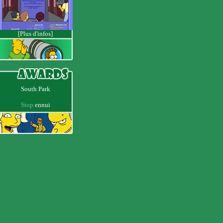
[Plus d'infos]
South Park
Stop
ennui