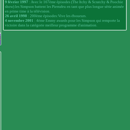
9 février 1997
: Avec le 167ème épisodes (The Itchy & Scratchy & Poochie
show) les Simpson battent les Pierrafeu en tant que plus longue série animée
en prime time à la télévision.
26 avril 1998
: 200ème épisodes:Vive les éboueurs.
4 novembre 2001
: 4ème Emmy awards pour les Simpson qui remporte la
victoire dans la catégorie meilleur programme d'animation.