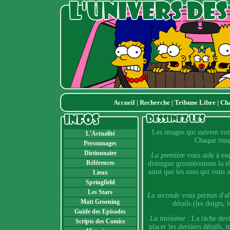
Accueil
|
Recherche
|
Tribune Libre
|
Ch
Les images qui suivent von
L'Actualité
Chaque imag
Personnages
Dictionnaire
La première
vous aide à esq
Références
distingue grossièrement la tê
ainsi que les axes qui vous 
Lieux
Springfield
Les Stars
La seconde
vous permet d'aff
Matt Groening
détails (les doigts, 
Guide des Episodes
La troisième
: La tâche devi
Scripts des Comics
placer les derniers détails, 