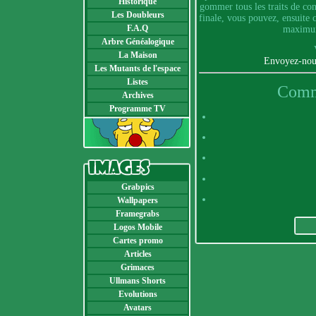
Historique
gommer tous les traits de con
Les Doubleurs
finale, vous pouvez, ensuite 
F.A.Q
maximum
Arbre Généalogique
La Maison
Envoyez-nous
Les Mutants de l'espace
Listes
Comme
Archives
Programme TV
Grabpics
Wallpapers
Framegrabs
Logos Mobile
Cartes promo
Articles
Grimaces
Ullmans Shorts
Evolutions
Avatars