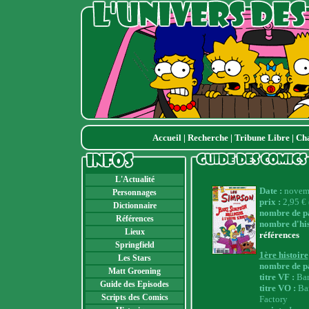
Accueil
|
Recherche
|
Tribune Libre
|
Ch
L'Actualité
Date :
novem
Personnages
prix :
2,95 € 
Dictionnaire
nombre de pa
Références
nombre d'his
Lieux
références
Springfield
1ère histoire
Les Stars
nombre de pa
Matt Groening
titre VF :
Bar
Guide des Episodes
titre VO :
Bar
Scripts des Comics
Factory