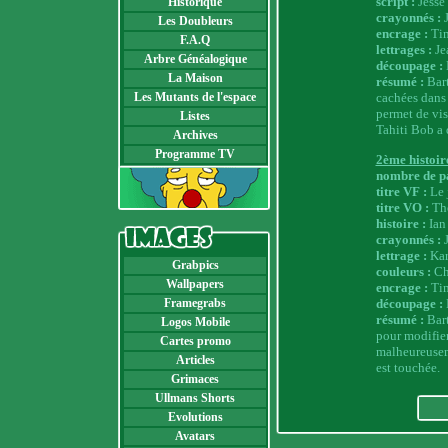
script :
Jesse
Historique
crayonnés :
J
Les Doubleurs
encrage :
Tim
F.A.Q
lettrages :
Je
Arbre Généalogique
découpage :
La Maison
résumé :
Bart
Les Mutants de l'espace
cachées dans 
permet de vis
Listes
Tahiti Bob a 
Archives
Programme TV
2ème histoir
nombre de pa
titre VF :
Le 
titre VO :
The
histoire :
Ian
crayonnés :
lettrage :
Kar
Grabpics
couleurs :
Ch
Wallpapers
encrage :
Ti
découpage :
Framegrabs
résumé :
Bart
Logos Mobile
pour modifie
Cartes promo
malheureuseme
Articles
est touchée.
Grimaces
Ullmans Shorts
Evolutions
Avatars