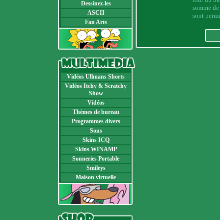
Dessinez-les
somme de 1
ASCII
sont permi
Fan Arts
Vidéos Ullmans Shorts
Vidéos Itchy & Scratchy
Show
Vidéos
Thèmes de bureau
Programmes divers
Sons
Skins ICQ
Skins WINAMP
Sonneries Portable
Smileys
Maison virtuelle