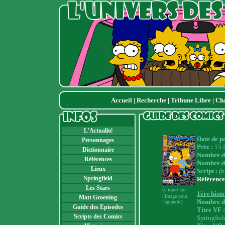
Accueil
|
Recherche
|
Tribune Libre
|
Ch
L'Actualité
Date de p
Personnages
Prix :
15 F
Dictionnaire
Nombre de
Références
Nombre d'
Lieux
Script :
(b
Springfield
Référence
Les Stars
(
cliquez sur
1ère histo
l'image pour
Matt Groening
Nombre de
l'agrandir)
Guide des Episodes
Titre VF 
Scripts des Comics
Springfiel