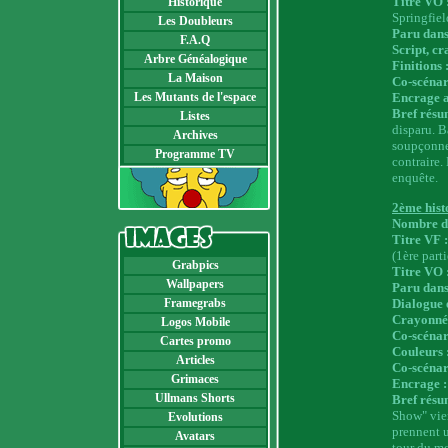
Titre VO 
Historique
Springfie
Les Doubleurs
Paru dans
F.A.Q
Script, cr
Arbre Généalogique
Finitions 
La Maison
Co-scénari
Les Mutants de l'espace
Encrage a
Bref résu
Listes
disparu. B
Archives
soupçonne
Programme TV
contraire.
enquête.
2ème hist
Nombre d
Titre VF 
(1ère parti
Grabpics
Titre VO 
Wallpapers
Paru dans
Dialogue 
Framegrabs
Crayonnés
Logos Mobile
Co-scénari
Cartes promo
Couleurs 
Articles
Co-scénar
Grimaces
Encrage :
Ullmans Shorts
Bref résu
Show" vien
Evolutions
prennent 
Avatars
tour du m