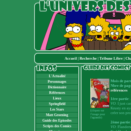
Accueil
|
Recherche
|
Tribune Libre
|
Ch
L'Actualité
Mois de par
Personnages
Nbre de pag
Dictionnaire
références
Références
Lieux
1ère partie
:
VO
: I just c
Springfield
Krusty en ay
Les Stars
(
cliquez sur
créer son pro
l'image pour
Matt Groening
l'agrandir)
Guide des Episodes
2ème partie
Scripts des Comics
VO
: Flanders