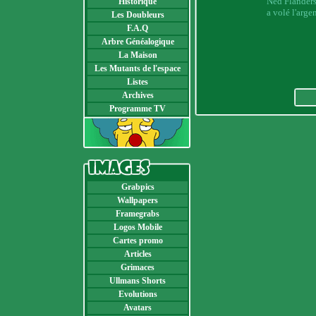
Ned Flanders
Historique
a volé l'argen
Les Doubleurs
F.A.Q
Arbre Généalogique
La Maison
Les Mutants de l'espace
Listes
Archives
Programme TV
Grabpics
Wallpapers
Framegrabs
Logos Mobile
Cartes promo
Articles
Grimaces
Ullmans Shorts
Evolutions
Avatars