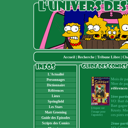
Accueil
|
Recherche
|
Tribune Libre
|
Ch
L'Actualité
Mois de pa
Personnages
Nbre de pa
Dictionnaire
références
Références
Lieux
1ère parti
VO:
Bart d
Springfield
Bart gagne
Les Stars
(
cliquez sur
Krusty. Mai
l'image pour
Matt Groening
ces pires e
l'agrandir)
Guide des Episodes
2ème part
Scripts des Comics
VO
: Citiz