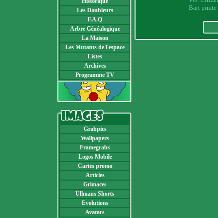
Historique
Bart pirat
Les Doubleurs
F.A.Q
Arbre Généalogique
La Maison
Les Mutants de l'espace
Listes
Archives
Programme TV
Grabpics
Wallpapers
Framegrabs
Logos Mobile
Cartes promo
Articles
Grimaces
Ullmans Shorts
Evolutions
Avatars