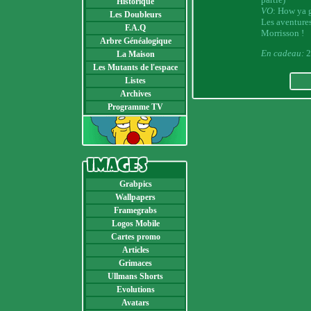
Historique
VO
: How ya 
Les Doubleurs
Les aventures
F.A.Q
Morrisson !
Arbre Généalogique
En cadeau:
2
La Maison
Les Mutants de l'espace
Listes
Archives
Programme TV
Grabpics
Wallpapers
Framegrabs
Logos Mobile
Cartes promo
Articles
Grimaces
Ullmans Shorts
Evolutions
Avatars