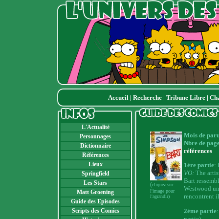
Accueil
|
Recherche
|
Tribune Libre
|
Ch
L'Actualité
Mois de paru
Personnages
Nbre de page
Dictionnaire
références
Références
Lieux
1ère partie
: 
VO:
The arti
Springfield
Bart ressemb
Les Stars
(
cliquez sur
Westwood une 
l'image pour
Matt Groening
rencontrent i
l'agrandir)
Guide des Episodes
2ème partie
:
Scripts des Comics
partie)