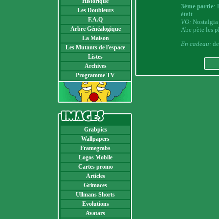
Historique
3ème partie
: 
Les Doubleurs
était
F.A.Q
VO:
Nostalgia 
Arbre Généalogique
Abe pète les p
La Maison
En cadeau:
de
Les Mutants de l'espace
Listes
Archives
Programme TV
Grabpics
Wallpapers
Framegrabs
Logos Mobile
Cartes promo
Articles
Grimaces
Ullmans Shorts
Evolutions
Avatars