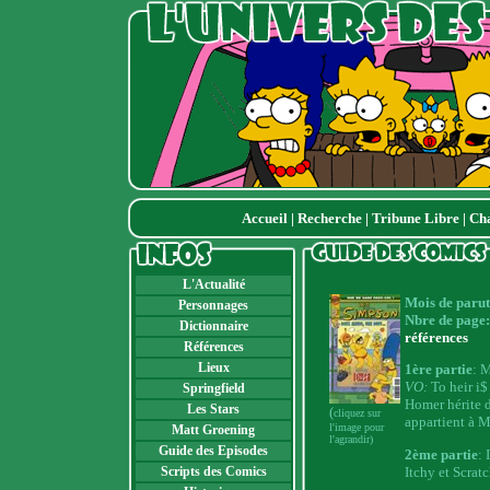
Accueil
|
Recherche
|
Tribune Libre
|
Ch
L'Actualité
Mois de parut
Personnages
Nbre de page:
Dictionnaire
références
Références
Lieux
1ère partie
: M
VO:
To heir i
Springfield
Homer hérite d
Les Stars
(
cliquez sur
appartient à 
l'image pour
Matt Groening
l'agrandir)
Guide des Episodes
2ème partie
: 
Itchy et Scratc
Scripts des Comics