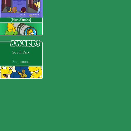
[Plus d'infos]
South Park
Stop
ennui