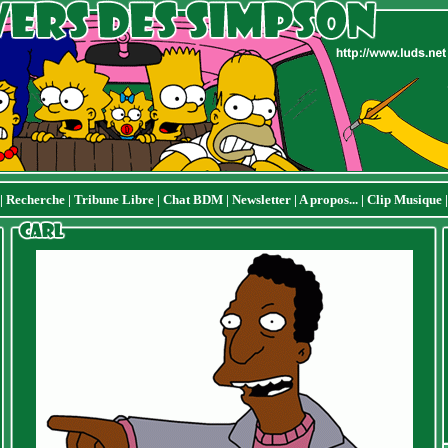
|
Recherche
|
Tribune Libre
|
Chat BDM
|
Newsletter
|
A propos...
|
Clip Musique