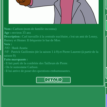
Nom :
Carlson (nom de famille inconnu)
Age :
environ 35 ans
Description :
Carl travaille à la centrale nucléaire, c'est un ami de Lenny,
Barney et Homer. Il fréquente le bar de Moe.
Voix :
-
VO : Hank Azaria
-VF : Patrick Guillemin (de la saison 1 à 9) et Pierre Laurent (à partir de la
saison 9)
Faits marquants :
- Il fait parti de la confrérie des Tailleurs de Pierre.
- On le surnomme Carlson.
- Il lui arrive de poser des questions embarrassantes.