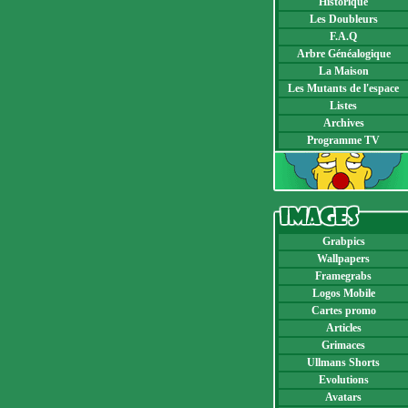
Historique
Les Doubleurs
F.A.Q
Arbre Généalogique
La Maison
Les Mutants de l'espace
Listes
Archives
Programme TV
Grabpics
Wallpapers
Framegrabs
Logos Mobile
Cartes promo
Articles
Grimaces
Ullmans Shorts
Evolutions
Avatars