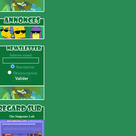
Adresse email :
Inscription
Désinscription
The Simpsons Loft