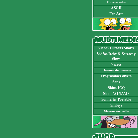
Dessinez-les
ASCII
Fan Arts
Vidéos Ullmans Shorts
Vidéos Itchy & Scratchy
Show
Vidéos
Thèmes de bureau
Programmes divers
Sons
Skins ICQ
Skins WINAMP
Sonneries Portable
Smileys
Maison virtuelle