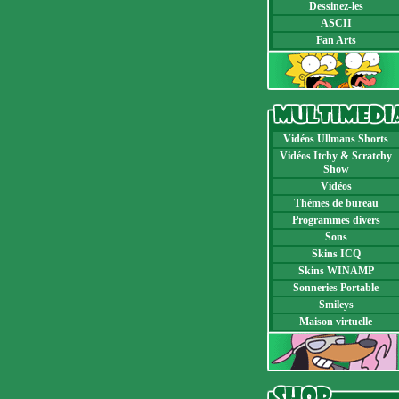
Dessinez-les
ASCII
Fan Arts
Vidéos Ullmans Shorts
Vidéos Itchy & Scratchy
Show
Vidéos
Thèmes de bureau
Programmes divers
Sons
Skins ICQ
Skins WINAMP
Sonneries Portable
Smileys
Maison virtuelle