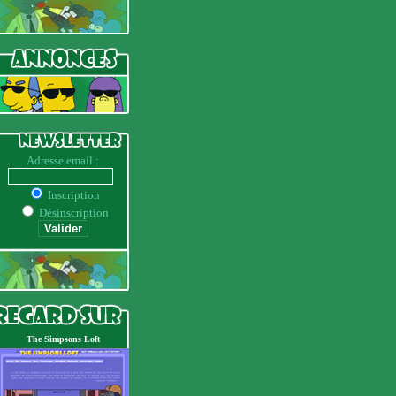
Adresse email :
Inscription
Désinscription
The Simpsons Loft