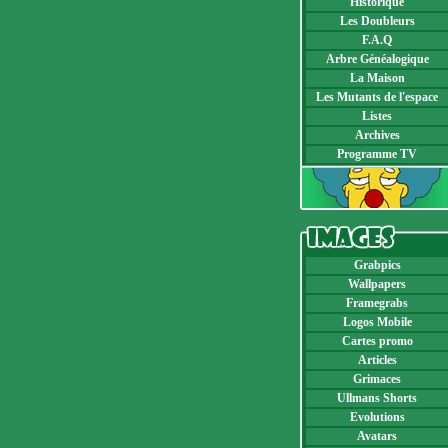
Historique
Les Doubleurs
F.A.Q
Arbre Généalogique
La Maison
Les Mutants de l'espace
Listes
Archives
Programme TV
Grabpics
Wallpapers
Framegrabs
Logos Mobile
Cartes promo
Articles
Grimaces
Ullmans Shorts
Evolutions
Avatars