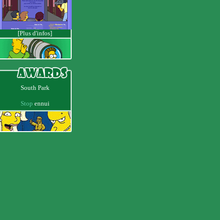
[Plus d'infos]
South Park
Stop
ennui