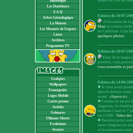
séance de 20h au Par
Historique
Les Doubleurs
F.A.Q
Edition du 18/07/20
Arbre Généalogique
A l'occasion de la
La Maison
Mart
en version réelle 
Les Mutants de l'espace
en Californie. Cela fa
Listes
quelques photos
.
Archives
Programme TV
Edition du 18/07/20
Faire de la magie 
possible, vous pouve
vous ressemble et par
Grabpics
Edition du 14/06/20
Wallpapers
Je vous avais promi
Framegrabs
dans le dernier comic
Logos Mobile
retard :
cliquez-ici
.
Certains le savent 
Cartes promo
Augereau, les doubleu
Articles
méthode Cauet le 7 ju
Grimaces
sur LUDS :
Video des
Ullmans Shorts
Dernière petite nouv
Evolutions
menu Simpson est disp
Avatars
et les restaurants son