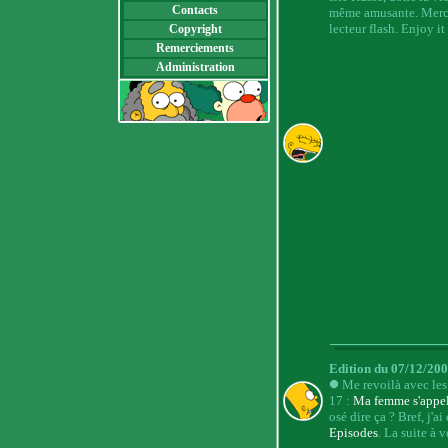
Contacts
même amusante. Merci à
lecteur flash. Enjoy it !
Copyright
Remerciements
Administration
Edition du 07/12/20
Me revoilà avec le
17 :
Ma femme s'appel
osé dire ça ? Bref, j'
Episodes
. La suite à ve