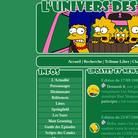
Accueil
|
Recherche
|
Tribune Libre
|
Ch
L'Actualité
Edition du 17/09/20
Personnages
Demandi.fr
, une p
conçernant Les Simpso
Dictionnaire
standups Bart Simpson 
Références
participer
, c'est totale
Lieux
Springfield
Les Stars
Edition du 25/07/20
Matt Groening
Huhu, mais c'est au
Guide des Episodes
veulent venir le voir
Scripts des Comics
membres de LUDS (don