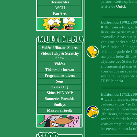
partout. Cette opératio
Dessinez-les
le site de
Quick
.
ASCII
Fan Arts
Edition du 10/02/20
Bonjour à tous, et 
Juste une petite mise
nouvelle. Alors que je
venu me parler sur M
Les Simpson à la page 
Vidéos Ullmans Shorts
rédacteur parle de LUD
Vidéos Itchy & Scratchy
son petit bébé diffusé
Show
déjantée des States ! :
Vidéos
énormément plaisir et 
Thèmes de bureau
vous envoi un scan de 
Programmes divers
souhaite un agréable s
TRES bientôt.
Sons
Skins ICQ
Skins WINAMP
Edition du 17/12/20
Sonneries Portable
Oula, mais c'est bie
cadeaux (quoi ? je l'ai
Smileys
préparée par mon vie
Maison virtuelle
(d'ailleurs, contact mo
souhaite de très bonne
vous aurez pleins d'o
les envoyer pour la r