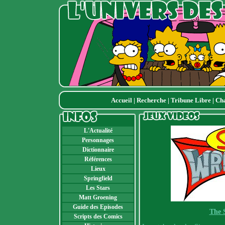
Accueil
|
Recherche
|
Tribune Libre
|
Ch
L'Actualité
Personnages
Dictionnaire
Références
Lieux
Springfield
Les Stars
Matt Groening
Guide des Episodes
The 
Scripts des Comics