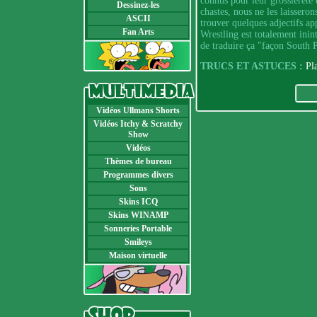
connus pour leur grossièreté 
Dessinez-les
chastes, nous ne les laisseron
ASCII
trouver quelques adjectifs ap
Fan Arts
Wrestling est totalement ini
de traduire ça "façon South P
TRUCS ET ASTUCES :
Pl
Vidéos Ullmans Shorts
Vidéos Itchy & Scratchy
Show
Vidéos
Thèmes de bureau
Programmes divers
Sons
Skins ICQ
Skins WINAMP
Sonneries Portable
Smileys
Maison virtuelle