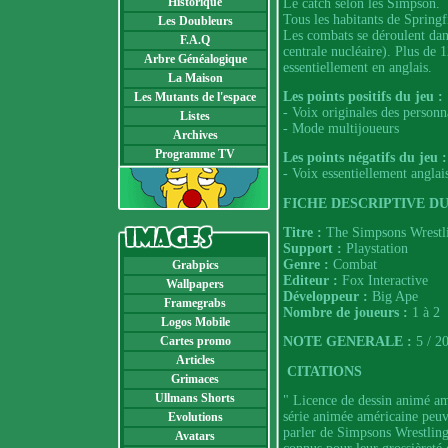
Historique
Le catch selon les Simpson.
Tous les habitants de Springf
Les Doubleurs
Les combats se déroulent dans
F.A.Q
centrale nucléaire). Plus de 
Arbre Généalogique
essentiellement en anglais.
La Maison
Les points positifs du jeu :
Les Mutants de l'espace
- Voix originales des personn
Listes
- Mode multijoueurs
Archives
Programme TV
Les points négatifs du jeu :
- Voix essentiellement anglai
FICHE DESCRIPTIVE DU
Titre :
The Simpsons Wrestl
Support :
Playstation
Genre :
Combat
Grabpics
Editeur :
Fox Interactive
Wallpapers
Développeur :
Big Ape
Framegrabs
Nombre de joueurs :
1 à 2
Logos Mobile
Cartes promo
NOTE GENERALE :
5 / 2
Articles
CITATIONS
Grimaces
Ullmans Shorts
" Licence de dessin animé am
série animée américaine peuve
Evolutions
parler de Simpsons Wrestling,
Avatars