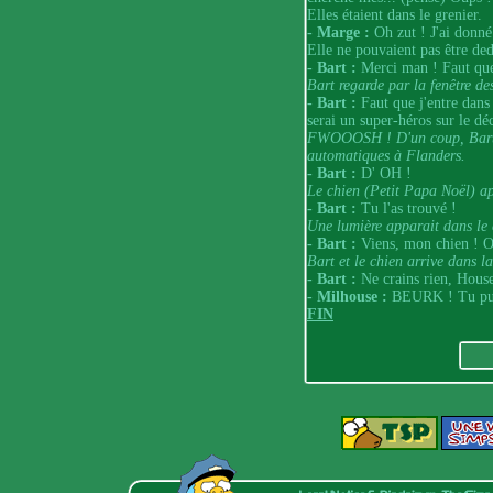
Elles étaient dans le grenier.
- Marge :
Oh zut ! J'ai donn
Elle ne pouvaient pas être de
- Bart :
Merci man ! Faut que 
Bart regarde par la fenêtre de
- Bart :
Faut que j'entre dans 
serai un super-héros sur le déc
FWOOOSH ! D'un coup, Bart e
automatiques à Flanders.
- Bart :
D' OH !
Le chien (Petit Papa Noël) ap
- Bart :
Tu l'as trouvé !
Une lumière apparait dans le c
- Bart :
Viens, mon chien ! O
Bart et le chien arrive dans l
- Bart :
Ne crains rien, Houseb
- Milhouse :
BEURK ! Tu pues 
FIN