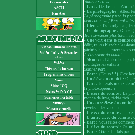
Skinner s'en va.
Dessinez-les
- Bart :
Hé, hé, hé... Abruti !
ASCII
- La photographe :
Allez, le
Fan Arts
Le photographe prend la phot
dents noir, sauf Bart qui a les
- Cletus :
Trop mignons, leurs
- Le photographe :
{Gaps !}
Trois semaines plus tard... (v
- Une voix dans le comité d
délit, tu vas blanchir les dent
Vidéos Ullmans Shorts
gâchées puis tu enverras tes e
Vidéos Itchy & Scratchy
A l'intérieur du comité.
Show
- Skinner :
Et n'embête pas l
Vidéos
montages les enfants !
Thèmes de bureau
Skinner part.
- Bart :
{Touss !!!} C'est horr
Programmes divers
- Un élève du comité :
Oh, ça
Sons
- Bart :
Je ferais mieux de m'
Skins ICQ
la photocopieuse ?
Skins WINAMP
- L'élève du comité :
La phot
Sonneries Portable
monde de luxe, richie rich.
- Un autre élève du comité :
Smileys
devriez aller voir Lulu.
Maison virtuelle
- L'élève du comité :
Tu veux
- L'autre élève du comité :
C
- Bart :
Vous faites comment 
- L'élève du comité :
On util
- Bart :
Otto ? Tu fais partie 