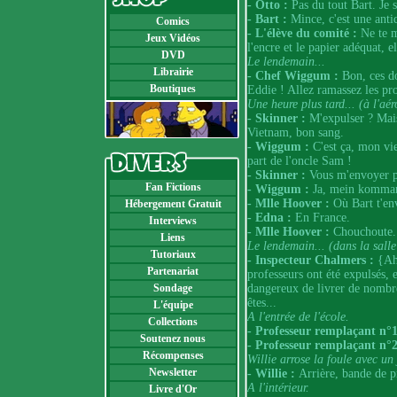
- Otto :
Pas du tout Bart. Je s
- Bart :
Mince, c'est une antiq
Comics
- L'élève du comité :
Ne te m
Jeux Vidéos
l'encre et le papier adéquat, e
DVD
Le lendemain...
Librairie
- Chef Wiggum :
Bon, ces do
Boutiques
Eddie ! Allez ramassez les pro
Une heure plus tard... (à l'aér
- Skinner :
M'expulser ? Mais 
Vietnam, bon sang.
- Wiggum :
C'est ça, mon vie
part de l'oncle Sam !
- Skinner :
Vous m'envoyer p
Fan Fictions
- Wiggum :
Ja, mein komman
- Mlle Hoover :
Où Bart t'env
Hébergement Gratuit
- Edna :
En France.
Interviews
- Mlle Hoover :
Chouchoute.
Liens
Le lendemain... (dans la salle
Tutoriaux
- Inspecteur Chalmers :
{Ahe
Partenariat
professeurs ont été expulsés, 
dangereux de livrer de nombr
Sondage
êtes...
L'équipe
A l'entrée de l'école.
Collections
- Professeur remplaçant n°
Soutenez nous
- Professeur remplaçant n°2
Récompenses
Willie arrose la foule avec un 
Newsletter
- Willie :
Arrière, bande de p
A l'intérieur.
Livre d'Or