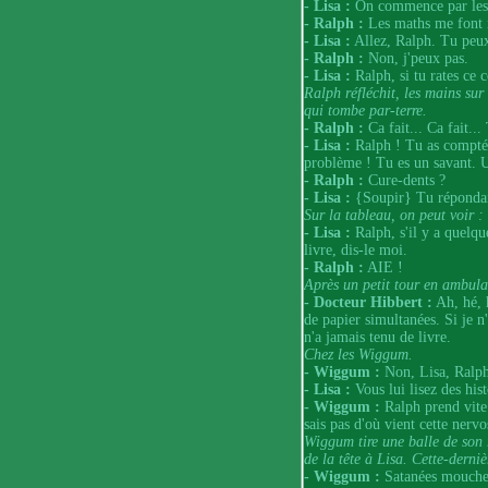
- Lisa :
On commence par les
- Ralph :
Les maths me font m
- Lisa :
Allez, Ralph. Tu peux
- Ralph :
Non, j'peux pas.
- Lisa :
Ralph, si tu rates ce c
Ralph réfléchit, les mains sur
qui tombe par-terre.
- Ralph :
Ca fait... Ca fait..
- Lisa :
Ralph ! Tu as compté c
problème ! Tu es un savant. U
- Ralph :
Cure-dents ?
- Lisa :
{Soupir} Tu répondais
Sur la tableau, on peut voir 
- Lisa :
Ralph, s'il y a quelq
livre, dis-le moi.
- Ralph :
AIE !
Après un petit tour en ambula
- Docteur Hibbert :
Ah, hé, h
de papier simultanées. Si je n'
n'a jamais tenu de livre.
Chez les Wiggum.
- Wiggum :
Non, Lisa, Ralph
- Lisa :
Vous lui lisez des hist
- Wiggum :
Ralph prend vite p
sais pas d'où vient cette nervo
Wiggum tire une balle de son r
de la tête à Lisa. Cette-derniè
- Wiggum :
Satanées mouche