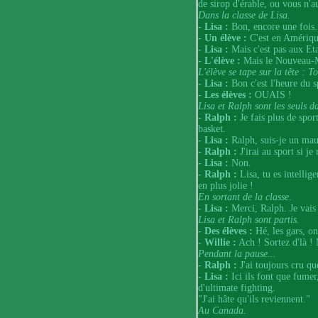
de sirop d'érable, ou vous n'a
Dans la classe de Lisa.
- Lisa :
Bon, encore une fois. 
- Un élève :
C'est en Amériqu
- Lisa :
Mais c'est pas aux Eta
- L'élève :
Mais le Nouveau-M
L'élève se tape sur la tête : To
- Lisa :
Bon c'est l'heure du spo
- Les élèves :
OUAIS !
Lisa et Ralph sont les seuls da
- Ralph :
Je fais plus de spor
basket.
- Lisa :
Ralph, suis-je un mau
- Ralph :
J'irai au sport si je
- Lisa :
Non.
- Ralph :
Lisa, tu es intelli
en plus jolie !
En sortant de la classe.
- Lisa :
Merci, Ralph. Je vais 
Lisa et Ralph sont partis.
- Des élèves :
Hé, les gars, on
- Willie :
Ach ! Sortez d'là ! 
Pendant la pause...
- Ralph :
J'ai toujours cru qu
- Lisa :
Ici ils font que fumer,
d'ultimate fighting.
"J'ai hâte qu'ils reviennent."
Au Canada.