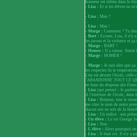
honneur est même dans le titr
- Lisa :
Et si les élèves ne m'
...
- Lisa :
Man ?
...
- Lisa :
Man !
- Marge :
Comment ? Tu disai
- Bart :
Ecoute, Lisa, il n'y a
les jurons et la violence et ça
- Marge :
BART !
- Homer :
Il a raison. Sinon i
- Marge :
HOMER !
...
- Marge :
Je suis sûre que ça 
les respectes ils te respecteron
Lisa est devant l'école, celle-c
"ABANDONNE TOUT CE QUI ES
en haut du drapeau des Etats-
- Lisa
(qui pense)
:
Je parlera
A l'intérieur de l'école, dans l
- Lisa :
Bonjour, tout le mond
me citer le nom de notre prem
Aucun son ne sort de la bouch
- Lisa :
Un indice : son prén
- Un élève :
Le roi George 1e
- Lisa :
Non.
- L'élève :
Alors pourquoi on 
- Lisa :
Il était roi. Il n'y a 