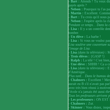
- Bart :
Attends ! Tu veux dir
payés après ?
- Nelson :
Pourquoi tu l'as pas
- Martin :
Excellent. Commen
- Bart :
Tu crois qu'il nous p
- Nelson :
J'espère après la cla
Pendant ce temps... Dans la c
- Lisa :
Il y a un contrôle dem
tomber.
- Un élève :
La barbe !
- Lisa :
Si vous ne voulez pas 
Lisa soulève une couverture s
l'image de Lisa.
- Lisa
(dans la télévision)
:
M
- Trois élèves :
{GASP !}
- Ralph :
La télé ! C'est bien,
- Une élève :
SHHH ! Ca a c
- Lisa
(dans la télévision)
:
En
d'Amérique...
Plus tard... Dans le bureau d
- Chalmers :
Excellent ! Mer
aurait eu B s'il n'avait pas pa
avez très bien réussi à motive
l'école n'a jamais été aussi él
Tous les professeurs arrivent p
- Les professeurs :
ON EST 
- Chalmers :
Zut.
- Skinner :
Vous disiez, insp