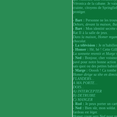
Véronica de la cabane. Je vai
crainte, citoyens de Springfiel
protéger.
...
- Bart :
Personne ne les trouve
Dehors, devant la maison, Bar
- Bart :
Mon identité secrète e
Rat II à la salle de jeux.
Dans la maison, Homer regard
chocolat.
- La télévision :
Je m'habille
- Homer :
Hé, hé ! Cette Gil
La sonnette retentit et Marge 
- Ned :
Bonjour, cher voisino
pavé pour notre bonne action 
sais quoi ou des petites babio
- Marge :
Ooooh ! Ca tombe b
Homer dirige sa tête en direct
FLANDERS...
A MA PORTE...
DOIS...
A) INTERCEPTER
B) DETRUIRE
C) MANGER
- Rod :
Je peux porter un car
- Ned :
Bien sûr, mon soldat. 
fardeau est léger.
Homer coure vers Ned pour pr