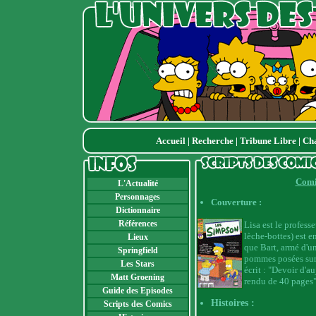
Accueil
|
Recherche
|
Tribune Libre
|
Ch
Comi
L'Actualité
Personnages
Couverture :
Dictionnaire
Références
Lisa est le professe
lèche-bottes) est 
Lieux
que Bart, armé d'u
Springfield
pommes posées sur l
Les Stars
écrit : "Devoir d'a
Matt Groening
rendu de 40 pages"
Guide des Episodes
Histoires :
Scripts des Comics