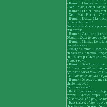
- Homer :
Flanders, où tu v
- Ned :
Mais, Homer. Marge m'
- Homer :
Et bien, elles sont
- Ned :
Mais, Homer... C'est 
- Homer :
Donc... Mes trucs s
respectables, hein ?
Homer prend divers objets cont
rien dedans.
- Homer :
Garde ce qui reste
Bientôt... Dans le garage, Hom
- Homer :
Mmm... De la lave
des palpitations !
- Marge :
Hmmm ! Homer Simp
embarrasses la famille Simpso
commencer par laver cette viei
Marge s'en va.
- Homer :
Saleté de voiture !
Et il rêve : la voiture toute p
applaudir par la foule, ensuit
multitude de remorques rempli
- Homer :
Je peux pas me fâch
chiffon mauve !
Dans l'après-midi...
- Bart :
Aye Caramba ! Dispar
revenir... Grenier, propre... 
60 secondes et 39 pas plus tar
- Bart
(pense)
:
Vite, trouve 
cherche mes... (pense) Oups !