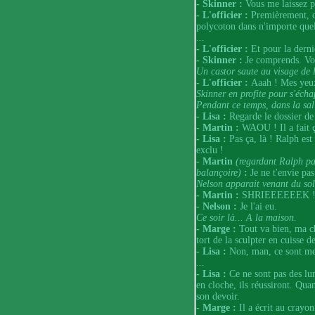
- Skinner :
Vous me laissez p
- L'officier :
Premièrement, o
polycoton dans n'importe quel 
...
- L'officier :
Et pour la derni
- Skinner :
Je comprends. Vou
Un castor saute au visage de l'
- L'officier :
Aaah ! Mes yeu
Skinner en profite pour s'écha
Pendant ce temps, dans la sall
- Lisa :
Regarde le dossier d
- Martin :
WAOU ! Il a fait ç
- Lisa :
Pas ça, là ! Ralph est 
exclu !
- Martin
(regardant Ralph pa
balançoire)
:
Je ne t'envie pas
Nelson apparait venant du sol
- Martin :
SHRIEEEEEEK 
- Nelson :
Je l'ai eu.
Ce soir là... A la maison.
- Marge :
Tout va bien, ma ch
tort de la sculpter en cuisse d
- Lisa :
Non, man, ce sont me
...
- Lisa :
Ce ne sont pas des lu
en cloche, ils réussiront. Qua
son devoir.
- Marge :
Il a écrit au crayon