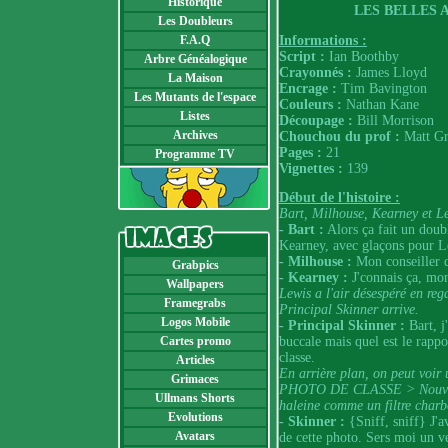
Historique
LES BELLES 
Les Doubleurs
Informations :
F.A.Q
Script :
Ian Boothby
Arbre Généalogique
Crayonnés :
James Lloyd
La Maison
Encrage :
Tim Bavington
Les Mutants de l'espace
Couleurs :
Nathan Kane
Listes
Découpage :
Bill Morrison
Archives
Chouchou du prof :
Matt Gr
Pages :
21
Programme TV
Vignettes :
139
Début de l'histoire :
Bart, Milhouse, Kearney et Le
- Bart :
Alors ça fait un doub
Kearney, avec glaçons pour L
- Milhouse :
Mon conseiller d
Grabpics
- Kearney :
J'connais ça, mon
Wallpapers
Lewis a l'air désespéré en reg
Framegrabs
Principal Skinner arrive.
Logos Mobile
- Principal Skinner :
Bart, j
buccale mais quel est le rappo
Cartes promo
classe.
Articles
En arrière plan, on peut v
Grimaces
PHOTO DE CLASSE > Nouveau 
Ullmans Shorts
haleine comme un filtre charb
Evolutions
- Skinner :
{Sniff, sniff} J'av
Avatars
de cette photo. Sers moi un 