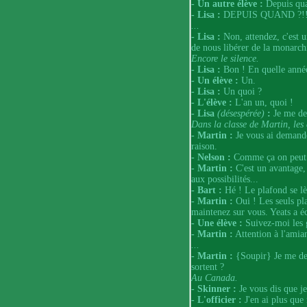
- Un autre élève :
Depuis qu
- Lisa :
DEPUIS QUAND ?!
...
- Lisa :
Non, attendez, c'est 
de nous libérer de la monarch
Encore le silence.
- Lisa :
Bon ! En quelle année
- Un élève :
Un.
- Lisa :
Un quoi ?
- L'élève :
L'an un, quoi !
- Lisa
(désespérée)
:
Je me de
Dans la classe de Martin, les 
- Martin :
Je vous ai demandé
raison.
- Nelson :
Comme ça on peut p
- Martin :
C'est un avantage, 
aux possibilités...
- Bart :
Hé ! Le plafond se lè
- Martin :
Oui ! Les seuls pl
maintenez sur vous. Yeats a écr
- Une élève :
Suivez-moi les 
- Martin :
Attention à l'amian
...
- Martin :
{Soupir} Je me de
sortent ?
Au Canada.
- Skinner :
Je vous dis que je 
- L'officier :
J'en ai plus que