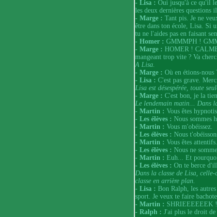
- Lisa :
Oui jusqu'à ce qu'il l
les deux dernières questions il
- Marge :
Tant pis. Je ne veux
être dans ton école, Lisa. Si 
tu ne l'aides pas en faisant se
- Homer :
GMMMPH ! GMM
- Marge :
HOMER ! CALME TOI
mangeant trop vite ? Va cherch
A Lisa.
- Marge :
Où en étions-nous 
- Lisa :
C'est pas grave. Merc
Lisa est désespérée, toute seul
- Marge :
C'est bon, je la tie
Le lendemain matin... Dans la
- Martin :
Vous êtes hypnotis
- Les élèves :
Nous sommes hy
- Martin :
Vous m'obéissez.
- Les élèves :
Nous t'obéisson
- Martin :
Vous êtes attentifs
- Les élèves :
Nous ne sommes 
- Martin :
Euh... Et pourquo
- Les élèves :
On te berce d'il
Dans la classe de Lisa, celle-
classe en arrière plan.
- Lisa :
Bon Ralph, les autres 
sport. Je veux te faire bachot
- Martin :
SHRIEEEEEEK 
- Ralph :
J'ai plus le droit d