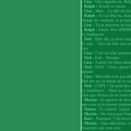
- Lisa :
Que regardes-tu, Ral
- Ralph :
Krusty le clown.
- Lisa :
Mais... La télé est éte
- Ralph :
Je l'ai déjà vu, do
change les couleurs, et je mél
- Lisa :
Tu te souviens de tout
- Ralph :
Ouais. Bon SHHHHT 
Le lendemain...
- Ned :
Bien sûr, tu peux emp
Et euh... Voici un film que te
fois.
- Lisa :
C'est un film amateur
- Ned :
Euh... Presque.
- Lisa :
J'adore les films amate
- Ned :
NON ! Tiens, donne le
abîmée.
- Lisa :
Mais elle n'est pas ab
Ned tire sur la bande de la ca
- Ned :
OOPS ! On peut dire q
Le lendemain... Dans la class
vitre que Nelson est en train d'
- Martin :
Je regrette de devoi
que vous m'écouterez mainten
- Nelson :
Y'a intérêt. J'aura
- Martin :
Ne voyez pas l'en
- Bart :
Pourquoi ? Qu'est-ce 
- Martin :
Sans éducation, vou
financiers qui vont avec.