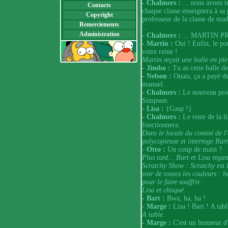
- Chalmers :
... nous avons t
Contacts
chaque classe enseignera à sa 
Copyright
professeur de la classe de ma
Remerciements
...
Administration
- Chalmers :
... MARTIN P
- Martin :
Oui ! Enfin, le pou
votre reine !
Martin reçoit une balle en ple
- Jimbo :
Tu as cette balle de
- Nelson :
Ouais, ça a payé de
manuel.
- Chalmers :
Le nouveau prof
Simpson.
- Lisa :
{Gasp !}
- Chalmers :
Le reste de la l
fonctionnera.
Dans le locale du comité de l'
polycopieuse et interroge Bart
- Otto :
Un coup de main ?
Plus tard... Bart et Lisa rega
Scratchy Show : Scratchy est l
voir de toutes les couleurs : b
pour le faire souffrir.
Lisa et choqué.
- Bart :
Bwa, ha, ha !
- Marge :
Lisa ! Bart ! A tabl
A table.
- Marge :
C'est un honneur d'