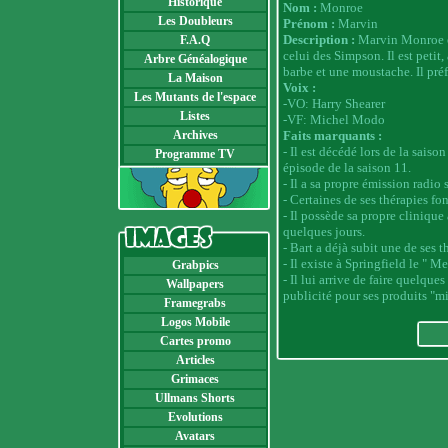
Historique
Nom :
Monroe
Les Doubleurs
Prénom :
Marvin
Description :
Marvin Monroe es
F.A.Q
celui des Simpson. Il est petit, 
Arbre Généalogique
barbe et une moustache. Il préf
La Maison
Voix :
Les Mutants de l'espace
-VO: Harry Shearer
Listes
-VF: Michel Modo
Archives
Faits marquants :
- Il est décédé lors de la saiso
Programme TV
épisode de la saison 11.
- Il a sa propre émission radi
- Certaines de ses thérapies fo
- Il possède sa propre clinique
quelques jours.
- Bart a déjà subit une de ses t
- Il existe à Springfield le "
Grabpics
- Il lui arrive de faire quelques
Wallpapers
publicité pour ses produits "mi
Framegrabs
Logos Mobile
Cartes promo
Articles
Grimaces
Ullmans Shorts
Evolutions
Avatars