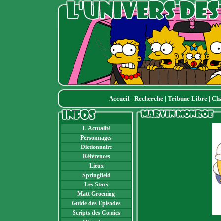
Accueil
|
Recherche
|
Tribune Libre
|
Ch
L'Actualité
Personnages
Dictionnaire
Références
Lieux
Springfield
Les Stars
Matt Groening
Guide des Episodes
Scripts des Comics