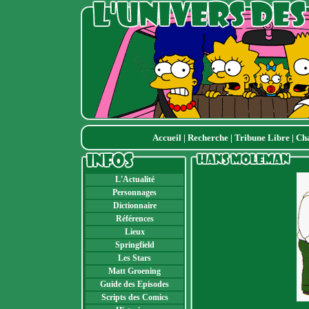
Accueil
|
Recherche
|
Tribune Libre
|
Ch
L'Actualité
Personnages
Dictionnaire
Références
Lieux
Springfield
Les Stars
Matt Groening
Guide des Episodes
Scripts des Comics