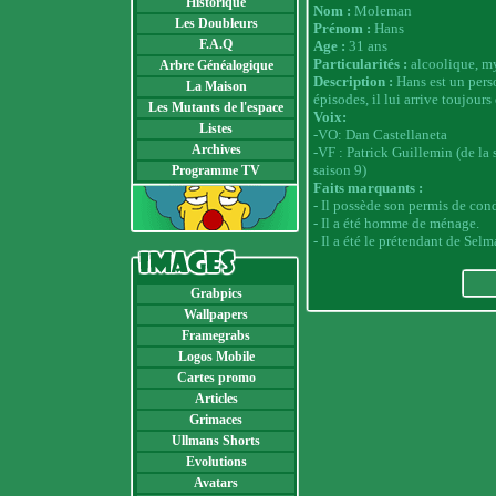
Historique
Nom :
Moleman
Les Doubleurs
Prénom :
Hans
F.A.Q
Age :
31 ans
Particularités :
alcoolique, m
Arbre Généalogique
Description :
Hans est un pers
La Maison
épisodes, il lui arrive toujour
Les Mutants de l'espace
Voix:
Listes
-VO: Dan Castellaneta
Archives
-
VF : Patrick Guillemin (de la s
saison 9)
Programme TV
Faits marquants :
- Il possède son permis de cond
- Il a été homme de ménage.
- Il a été le prétendant de Selm
Grabpics
Wallpapers
Framegrabs
Logos Mobile
Cartes promo
Articles
Grimaces
Ullmans Shorts
Evolutions
Avatars