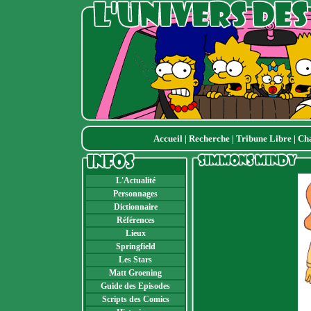
Accueil
|
Recherche
|
Tribune Libre
|
Ch
L'Actualité
Personnages
Dictionnaire
Références
Lieux
Springfield
Les Stars
Matt Groening
Guide des Episodes
Scripts des Comics