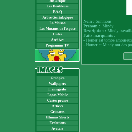
Historique
Les Doubleurs
F.A.Q
Arbre Généalogique
Nom :
Simmons
La Maison
Prénom :
Mindy
Les Mutants de l'espace
Description :
Mindy travaille
Listes
Faits marquants :
Archives
- Homer est tombé amoureux
- Homer et Mindy ont des p
Programme TV
Grabpics
Wallpapers
Framegrabs
Logos Mobile
Cartes promo
Articles
Grimaces
Ullmans Shorts
Evolutions
Avatars