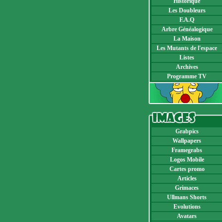
Historique
Les Doubleurs
F.A.Q
Arbre Généalogique
La Maison
Les Mutants de l'espace
Listes
Archives
Programme TV
Grabpics
Wallpapers
Framegrabs
Logos Mobile
Cartes promo
Articles
Grimaces
Ullmans Shorts
Evolutions
Avatars