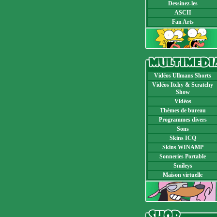
Dessinez-les
ASCII
Fan Arts
Vidéos Ullmans Shorts
Vidéos Itchy & Scratchy
Show
Vidéos
Thèmes de bureau
Programmes divers
Sons
Skins ICQ
Skins WINAMP
Sonneries Portable
Smileys
Maison virtuelle