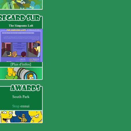
The Simpsons Loft
[Plus d'infos]
South Park
Stop
ennui