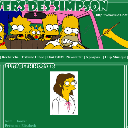
|
Recherche
|
Tribune Libre
|
Chat BDM
|
Newsletter
|
A propos...
|
Clip Musique
Nom :
Hoover
Prénom :
Elisabeth