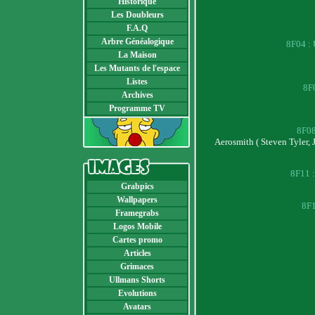
Historique
Les Doubleurs
F.A.Q
Arbre Généalogique
8F04 : 
La Maison
Les Mutants de l'espace
Listes
8F0
Archives
Programme TV
Ne
8F08 
Aerosmith ( Steven Tyler, 
8F11 :
Grabpics
Wallpapers
8F1
Framegrabs
Logos Mobile
Cartes promo
Articles
Grimaces
Ullmans Shorts
Evolutions
Avatars