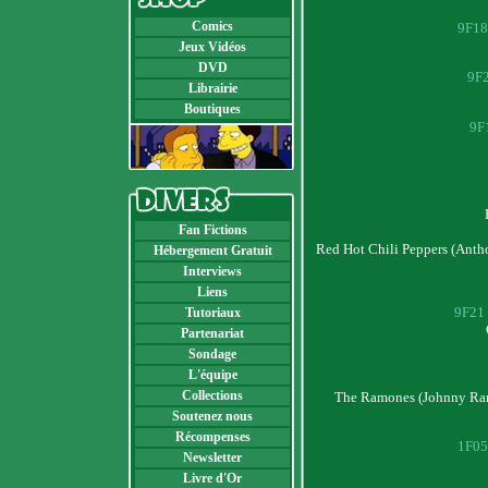
Comics
9F18 
Jeux Vidéos
DVD
9F2
Librairie
Boutiques
9F1
Fan Fictions
Red Hot Chili Peppers (Antho
Hébergement Gratuit
Interviews
Liens
9F21 
Tutoriaux
Partenariat
Sondage
L'équipe
Collections
The Ramones (Johnny Ram
Soutenez nous
Récompenses
1F05 
Newsletter
Livre d'Or