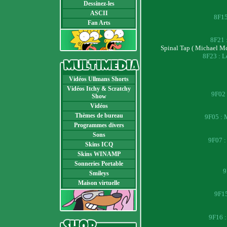
Dessinez-les
ASCII
8F15 
Fan Arts
8F21 
Spinal Tap ( Michael Mc
8F23 : Le
Vidéos Ullmans Shorts
Vidéos Itchy & Scratchy
9F02 
Show
Vidéos
Thèmes de bureau
9F05 : M
Programmes divers
Sons
9F07 :
Skins ICQ
Skins WINAMP
Sonneries Portable
9
Smileys
Maison virtuelle
9F15 
9F16 : 