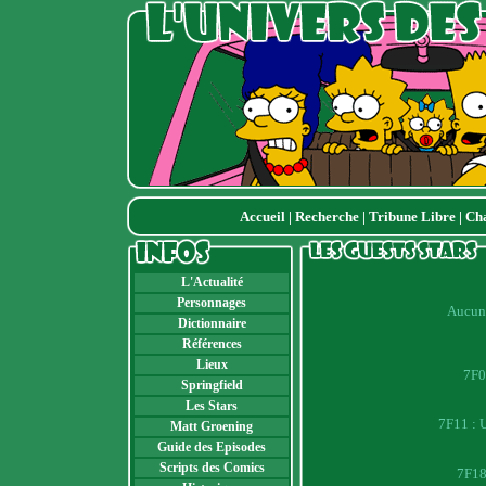
Accueil
|
Recherche
|
Tribune Libre
|
Ch
L'Actualité
Personnages
Aucune
Dictionnaire
Références
Lieux
7F0
Springfield
Les Stars
7F11 : 
Matt Groening
Guide des Episodes
Scripts des Comics
7F18