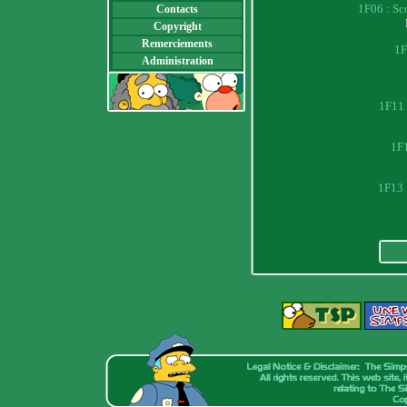
1F06 : Sco
Contacts
Copyright
Remerciements
1F
Administration
1F11 
1F1
1F13 