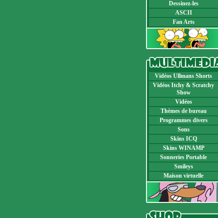
Dessinez-les
ASCII
Fan Arts
Vidéos Ullmans Shorts
Vidéos Itchy & Scratchy
Show
Vidéos
Thèmes de bureau
Programmes divers
Sons
Skins ICQ
Skins WINAMP
Sonneries Portable
Smileys
Maison virtuelle