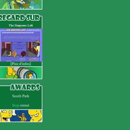
The Simpsons Loft
[Plus d'infos]
South Park
Stop
ennui