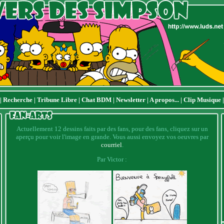
|
Recherche
|
Tribune Libre
|
Chat BDM
|
Newsletter
|
A propos...
|
Clip Musique
Actuellement 12 dessins faits par des fans, pour des fans, cliquez sur un
aperçu pour voir l'image en grande. Vous aussi envoyez vos oeuvres par
courriel
.
Par Victor :