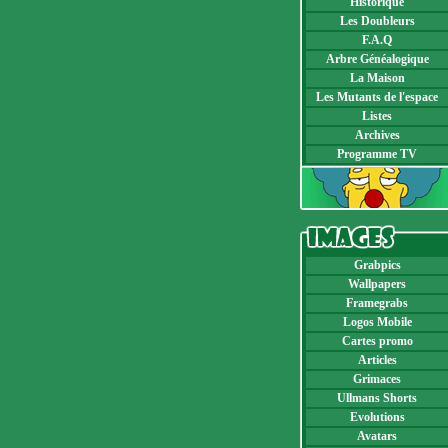
Historique
Les Doubleurs
F.A.Q
Arbre Généalogique
La Maison
Les Mutants de l'espace
Listes
Archives
Programme TV
Grabpics
Wallpapers
Framegrabs
Logos Mobile
Cartes promo
Articles
Grimaces
Ullmans Shorts
Evolutions
Avatars