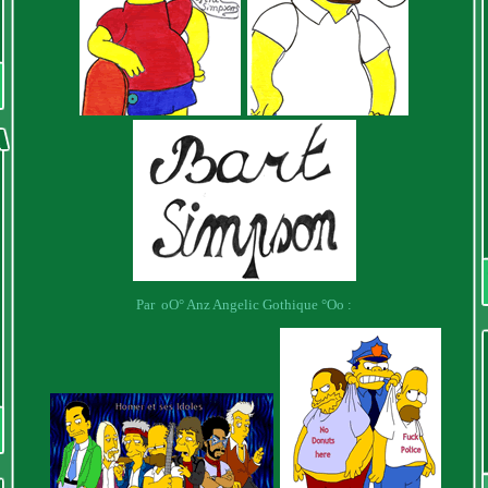
Par oO° Anz Angelic Gothique °Oo :