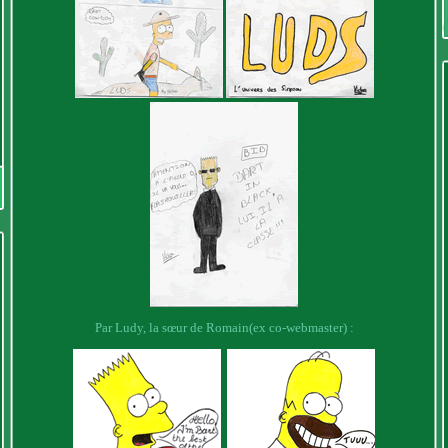
Par Ludy, la sœur de Romain(ex co-webmaster) :