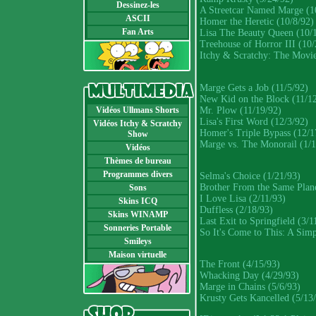
Dessinez-les
A Streetcar Named Marge (1
ASCII
Homer the Heretic (10/8/92)
Fan Arts
Lisa The Beauty Queen (10/
Treehouse of Horror III (10/
Itchy & Scratchy: The Movie
Marge Gets a Job (11/5/92)
New Kid on the Block (11/12
Mr. Plow (11/19/92)
Vidéos Ullmans Shorts
Lisa's First Word (12/3/92)
Vidéos Itchy & Scratchy
Homer's Triple Bypass (12/1
Show
Marge vs. The Monorail (1/1
Vidéos
Thèmes de bureau
Programmes divers
Selma's Choice (1/21/93)
Brother From the Same Plane
Sons
I Love Lisa (2/11/93)
Skins ICQ
Duffless (2/18/93)
Skins WINAMP
Last Exit to Springfield (3/1
Sonneries Portable
So It's Come to This: A Sim
Smileys
Maison virtuelle
The Front (4/15/93)
Whacking Day (4/29/93)
Marge in Chains (5/6/93)
Krusty Gets Kancelled (5/13