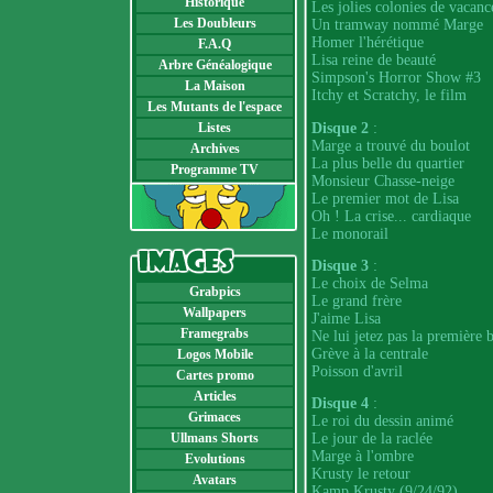
Historique
Les jolies colonies de vacanc
Les Doubleurs
Un tramway nommé Marge
Homer l'hérétique
F.A.Q
Lisa reine de beauté
Arbre Généalogique
Simpson's Horror Show #3
La Maison
Itchy et Scratchy, le film
Les Mutants de l'espace
Disque 2
:
Listes
Marge a trouvé du boulot
Archives
La plus belle du quartier
Programme TV
Monsieur Chasse-neige
Le premier mot de Lisa
Oh ! La crise... cardiaque
Le monorail
Disque 3
:
Le choix de Selma
Grabpics
Le grand frère
Wallpapers
J'aime Lisa
Framegrabs
Ne lui jetez pas la première b
Grève à la centrale
Logos Mobile
Poisson d'avril
Cartes promo
Articles
Disque 4
:
Grimaces
Le roi du dessin animé
Ullmans Shorts
Le jour de la raclée
Marge à l'ombre
Evolutions
Krusty le retour
Avatars
Kamp Krusty (9/24/92)