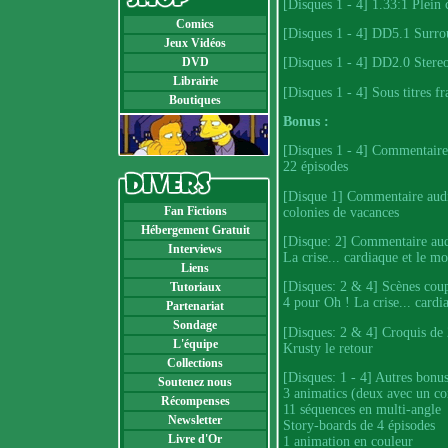
[Disques 1 - 4] 1.33:1 Plein 
Comics
[Disques 1 - 4] DD5.1 Surro
Jeux Vidéos
DVD
[Disques 1 - 4] DD2.0 Stereo
Librairie
[Disques 1 - 4] Sous titres f
Boutiques
Bonus :
[Disques 1 - 4] Commentaire 
22 épisodes
[Disque 1] Commentaire audio
Fan Fictions
colonies de vacances
Hébergement Gratuit
[Disque: 2] Commentaire aud
Interviews
La crise... cardiaque et le mo
Liens
[Disques: 2 & 4] Scènes coup
Tutoriaux
4 pour Oh ! La crise... cardi
Partenariat
Sondage
[Disques: 2 & 4] Croquis de 2
L'équipe
Krusty le retour
Collections
[Disques: 1 - 4] Autres bonus
Soutenez nous
3 animatics (deux avec un co
Récompenses
11 séquences en multi-angle
Newsletter
Story-boards de 4 épisodes
Livre d'Or
1 animation en couleur