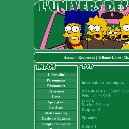
Accueil
|
Recherche
|
Tribune Libre
|
Ch
L'Actualité
Personnages
Informations techniques
:
Dictionnaire
Date de sortie
: 15 juin 200
Références
Prix
: 49,98 $ US
Lieux
29,98 £
Springfield
Durée
: 506 min
Les Stars
Disques
: 4
Matt Groening
Episodes
:
Guide des Episodes
Scripts des Comics
Disque 1
: