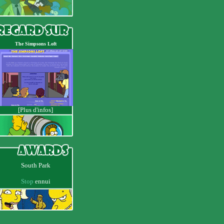
The Simpsons Loft
[Plus d'infos]
South Park
Stop
ennui