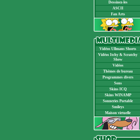
Dessinez-les
ASCII
Fan Arts
Vidéos Ullmans Shorts
Vidéos Itchy & Scratchy
Show
Vidéos
Thèmes de bureau
Programmes divers
Sons
Skins ICQ
Skins WINAMP
Sonneries Portable
Smileys
Maison virtuelle